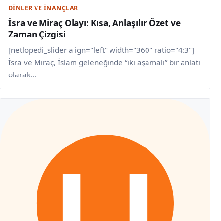
DINLER VE İNANÇLAR
İsra ve Miraç Olayı: Kısa, Anlaşılır Özet ve
Zaman Çizgisi
[netlopedi_slider align="left" width="360" ratio="4:3"]
İsra ve Miraç, İslam geleneğinde “iki aşamalı” bir anlatı
olarak...