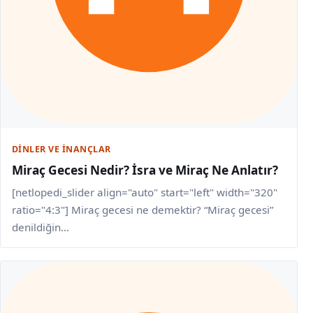
DINLER VE İNANÇLAR
Miraç Gecesi Nedir? İsra ve Miraç Ne Anlatır?
[netlopedi_slider align="auto" start="left" width="320"
ratio="4:3"] Miraç gecesi ne demektir? “Miraç gecesi”
denildiğin...