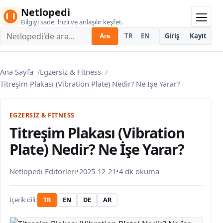
Netlopedi
Bilgiyi sade, hızlı ve anlaşılır keşfet.
TR
EN
DE
Giriş
AR
Kayıt
Ara
Ana Sayfa
Egzersiz & Fitness
Titreşim Plakası (Vibration Plate) Nedir? Ne İşe Yarar?
EGZERSIZ & FITNESS
Titreşim Plakası (Vibration
Plate) Nedir? Ne İşe Yarar?
Netlopedi Editörleri
•
2025-12-21
•
4 dk okuma
İçerik dili:
TR
EN
DE
AR