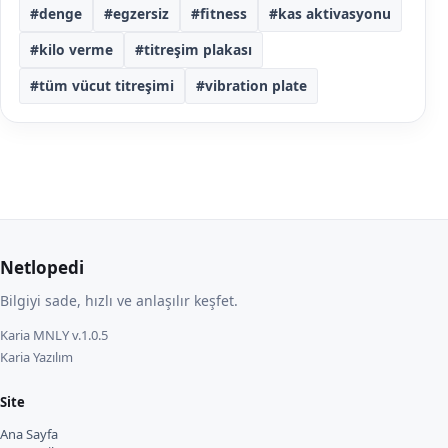
#denge
#egzersiz
#fitness
#kas aktivasyonu
#kilo verme
#titreşim plakası
#tüm vücut titreşimi
#vibration plate
Netlopedi
Bilgiyi sade, hızlı ve anlaşılır keşfet.
Karia MNLY v.1.0.5
Karia Yazılım
Site
Ana Sayfa