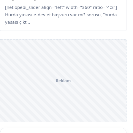
[netlopedi_slider align="left" width="360" ratio="4:3"]
Hurda yasası e-devlet başvuru var mı? sorusu, “hurda
yasası çıkt...
Reklam